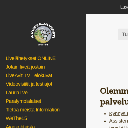
Luov
Tu
Livelähetykset ONLINE
Jotain liveä jostain
LiveAvit TV - elokuvat
Videovisiitit ja testiajot
Olemme 
Laurin live
palvel
Paralympialaiset
Tietoa meistä Information
Kynnys r
WeThe15
Assistent
Ajankohtaista