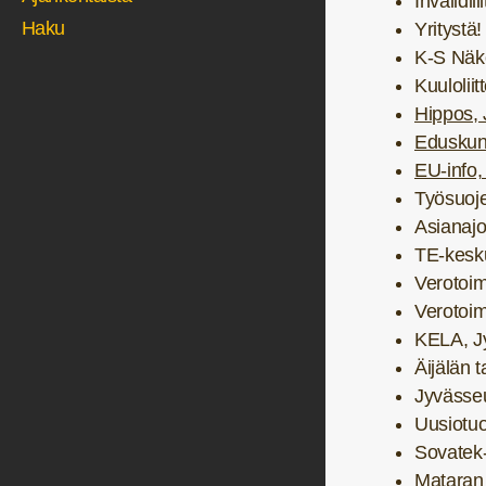
Invalidil
Haku
Yritystä!
K-S Näk
Kuuloliit
Hippos, 
Eduskunt
EU-info,
Työsuoje
Asianaj
TE-kesk
Verotoim
Verotoim
KELA, J
Äijälän t
Jyvässeu
Uusiotuo
Sovatek-
Mataran