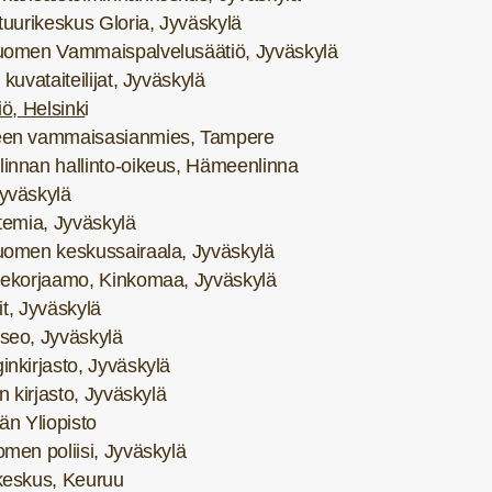
tuurikeskus Gloria, Jyväskylä
uomen Vammaispalvelusäätiö, Jyväskylä
kuvataiteilijat, Jyväskylä
iö, Helsink
i
en vammaisasianmies, Tampere
nnan hallinto-oikeus, Hämeenlinna
yväskylä
temia, Jyväskylä
uomen keskussairaala, Jyväskylä
nekorjaamo, Kinkomaa, Jyväskylä
lit, Jyväskylä
seo, Jyväskylä
nkirjasto, Jyväskylä
n kirjasto, Jyväskylä
än Yliopisto
men poliisi, Jyväskylä
keskus, Keuruu