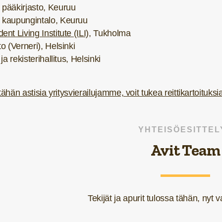
pääkirjasto, Keuruu
 kaupungintalo, Keuruu
nt Living Institute (ILI)
, Tukholma
o (Verneri), Helsinki
 ja rekisterihallitus, Helsinki
hän astisia yritysvierailujamme, voit tukea reittikartoituks
YHTEISÖESITTEL
Avit Team
Tekijät ja apurit tulossa tähän, nyt 