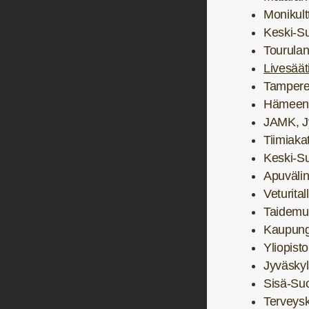
Monikult
Keski-S
Tourulan 
Livesäät
Tampere
Hämeenli
JAMK, J
Tiimiaka
Keski-S
Apuväli
Veturital
Taidemu
Kaupungi
Yliopisto
Jyväskyl
Sisä-Suo
Terveys