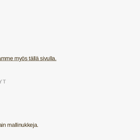
iamme myös tällä sivulla.
YT
vain mallinukkeja.