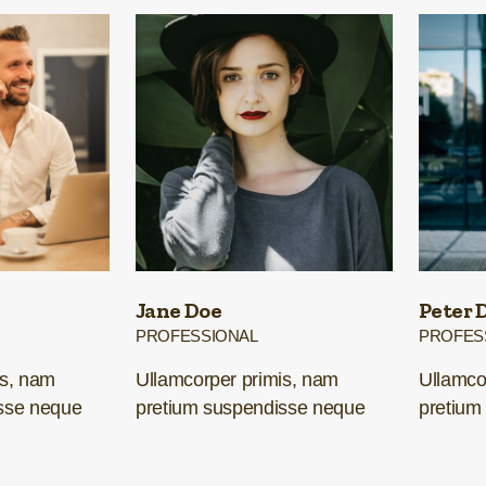
Jane Doe
Peter 
PROFESSIONAL
PROFES
is, nam
Ullamcorper primis, nam
Ullamco
sse neque
pretium suspendisse neque
pretium