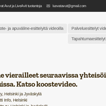
at Avut ja LiveAvit tuotantoja
luovatavut@gmail.com
ote- ja apuväline-esittelyitä videoilla
Palveluesittelyt vid
Tapahtumaesittelyt
vierailleet seuraavissa yhteisöi
uissa. Katso koostevideo.
y,
Helsinki ja Jyväskylä
ti Info, Helsinki