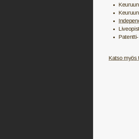
Keuruun 
Keuruun
Independe
Liveopist
Patentti-
Katso myös tä