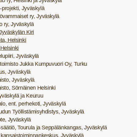
iitto ry, Helsinki ja Jyväskylä
 -projekti, Jyväskylä
övammaiset ry, Jyväskylä
to ry, Jyväskylä
Jyväskylän Kiri
a, Helsinki
 Helsinki
lupiiri, Jyväskylä
otoimisto Jukka Kumpuvuori Oy, Turku
us, Jyväskylä
isto, Jyväskylä
isto, Sörnäinen Helsinki
yväskylä ja Keuruu
alo, ent. perhekoti, Jyväskylä
dun Työllistämisyhdistys, Jyväskylä
te, Jyväskylä
säätiö, Tourula ja Seppälänkangas, Jyväskylä
 kansaistoiminnankeskus, Jyväskylä