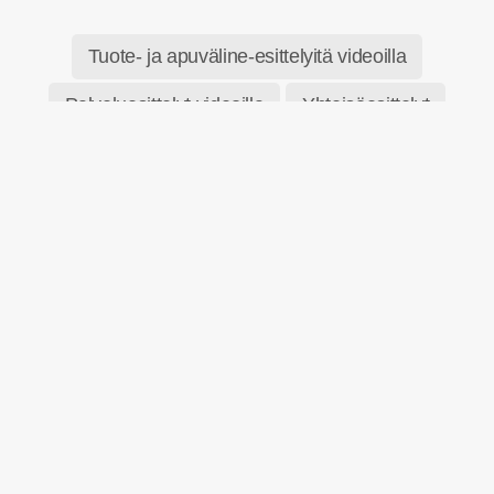
Tuote- ja apuväline-esittelyitä videoilla
Palveluesittelyt videoilla
Yhteisöesittelyt
Yritysesittelyt
Tapahtumaesittelyt
Liity sähköpostilistalle
Saat tiedon heti livenä
Aloita