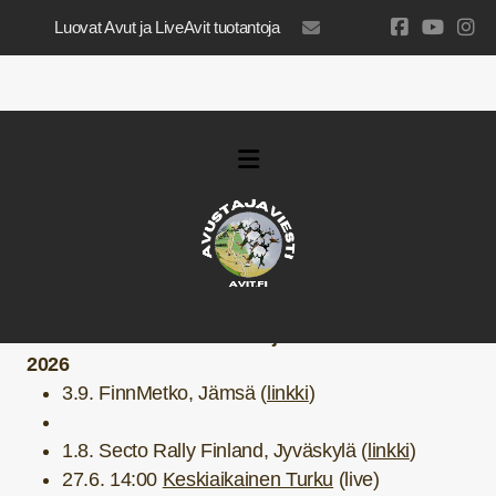
Luovat Avut ja LiveAvit tuotantoja
luovatavut@gmail.com
UUSIA VIDEOVISIITTEJÄ ja LIVE-ESITTELYITÄ
2026
3.9. FinnMetko, Jämsä (
linkki
)
1.8. Secto Rally Finland, Jyväskylä (
linkki
)
27.6. 14:00
Keskiaikainen Turku
(live)