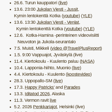
26.6. Turun kauppatori (
live
)
13.6. 23:00
Jukolan Viesti - Jussit
,
Kymin lentokenttä Kotka (
youtube
) (
YLE
)
13.6. 13:30
Jukolan Viesti - Venlat
,
Kymin lentokenttä Kotka
(
youtube
) (
YLE
)
12.6. Kotka-Hamina -perinteinen videovisiitti
Neuvoton ja Jukola-seurantalo
7.5. Muisti, Mikkeli (
video @TravelPlusReport
)
1.5. 9:00 Vappuajot, Jyväskylä (live)
11.4. Kiertokoulu - Kuulento paluu (
NASA
)
10.4. Lapponia-hiihto, Muonio (
live
)
4.4. Kiertokoulu - Kuulento (
koostevideo
)
28.3. Uppopallo-SM (
live
)
17.3.
Happy Patricks'
and
Parades
13.3.
Iditatod 2026
, Alaska
11.3. Vermon ravit
live
5.2. 2026
Penkkariajot
, Helsinki (live)