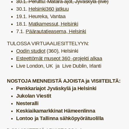
30.1. Peruttu: Matara-ajot, Jyväskylä (live)
30.1.
Helsinki360 jatkuu
19.1. Heureka, Vantaa
18.1.
Matkamessut, Helsinki
7.1.
Päärautatieasema, Helsinki
TULOSSA VIRTUAALIESITTELYYN:
Oodin studiot
(360), Helsinki
Esteettömät museot 360 -projekti alkaa
Live London, UK ja Live Dublin, Irlanti
NOSTOJA MENNEISTÄ AJOISTA ja VISIITEILTÄ:
Penkkariajot Jyväskylä ja Helsinki
Jukolan Viestit
Nesteralli
Keskiaikamarkkinat Hämeenlinna
Lontoo ja Tallinna sähköpyörätuolilla