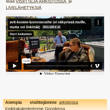
lisää
VISIITTEJÄ ARKISTOSSA
ja
LIVELÄHETYKSIÄ
Aiempia visiittejämme
arkistossa
Keikkakalenterimme Googlessa