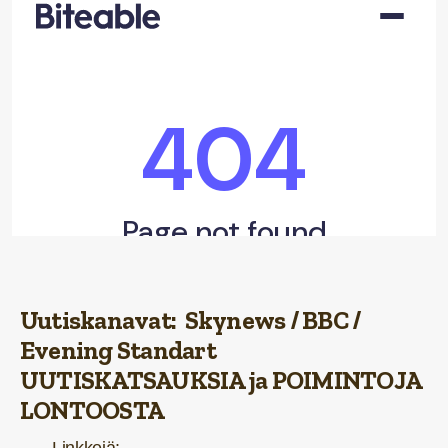
lontoo live
on
Biteable
.
Uutiskanavat:
Skynews
/
BBC
/
Evening Standart
UUTISKATSAUKSIA ja POIMINTOJA
LONTOOSTA