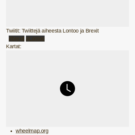
Twiitit: Twiittejä aiheesta Lontoo ja Brexit
#brexit
#Lontoo
Kartat:
wheelmap.org