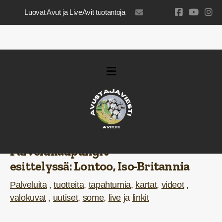
Luovat Avut ja LiveAvit tuotantoja
luovatavut@gmail.com
Palvelukaupungit
esittelyssä:
Lontoo, Iso-Britannia
Palveluita
,
tuotteita
,
tapahtumia
,
kartat
,
videot
,
valokuvat
,
uutiset
,
some
,
live
ja
linkit