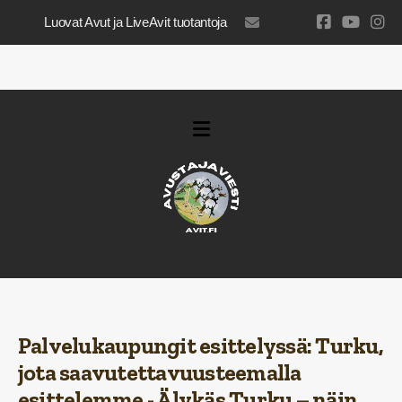
Luovat Avut ja LiveAvit tuotantoja
luovatavut@gmail.com
Palvelukaupungit esittelyssä:
Turku,
jota saavutettavuusteemalla
esittelemme -
Älykäs Turku – näin