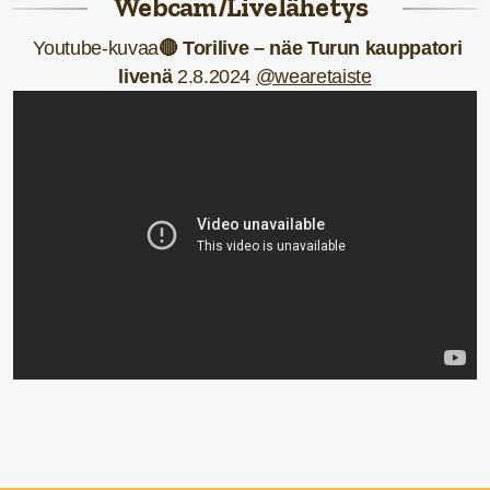
Webcam/Livelähetys
Youtube-kuvaa
🔴
Torilive – näe Turun kauppatori
livenä
2.8.2024
@wearetaiste