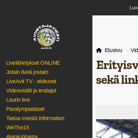
Luov
Etusivu
Vid
Erityisv
Livelähetykset ONLINE
Jotain liveä jostain
sekä lin
LiveAvit TV - elokuvat
Videovisiitit ja testiajot
Laurin live
Paralympialaiset
Tietoa meistä Information
WeThe15
Ajankohtaista