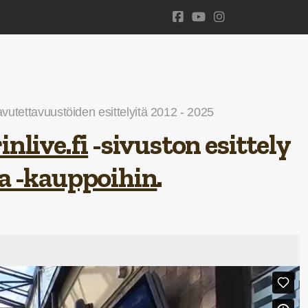
utettavuustöiden esittelyitä 2012 - 2025
inlive.fi
-sivuston esittely
a -kauppoihin
.