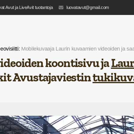
at Avut ja LiveAvit tuotantoja
luovatavut@gmail.com
eovisiitti:
Mobilekuvaaja Laurin kuvaamien videoiden ja saav
ideoiden koontisivu ja
Laur
kit Avustajaviestin
tukikuv