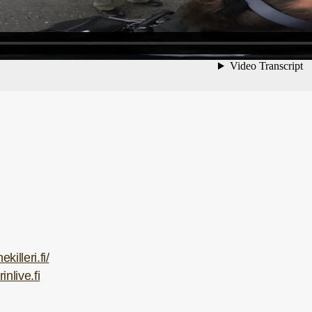
killeri.fi/
inlive.fi