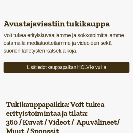
Avustajaviestiin tukikauppa
Voit tukea erityiskuvaajiamme ja sokkotoimittajiamme
ostamalla mediatuotteitamme ja videoiden sekä
suorien lähetysten katseluaikoja.
Lisätiedot kauppapaikan HOLVI-sivuilla
Tukikauppapaikka: Voit tukea
erityistoimintaa ja tilata:
360
/ Kuvat /
Videot
/
Apuvälineet
/
Muut /
Sponssit