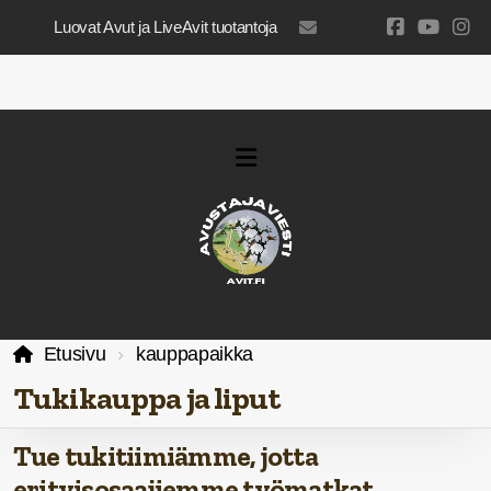
Luovat Avut ja LiveAvit tuotantoja
luovatavut@gmail.com
Etusivu
kauppapaikka
Tukikauppa ja liput
Tue tukitiimiämme, jotta
erityisosaajiemme työmatkat