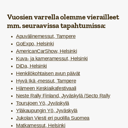
Vuosien varrella olemme vierailleet
mm. seuraavissa tapahtumissa:
Apuvälinemessut, Tampere
GoExpo, Helsinki
AmericanCarShow, Helsinki
Kuva- ja kameramessut, Helsinki
DiDa, Helsinki
Henkilökohtaisen avun päivät
Hyvä Ikä -messut, Tampere
Hämeen Keskiaikafestivaali
Neste Rally Finland, Jyväskylä /Secto Rally
Tourujoen Yö, Jyväskylä
Yläkaupungin Yö, Jyväskylä
Jukolan Viesti eri puolilla Suomea
Matkamessut, Helsinki