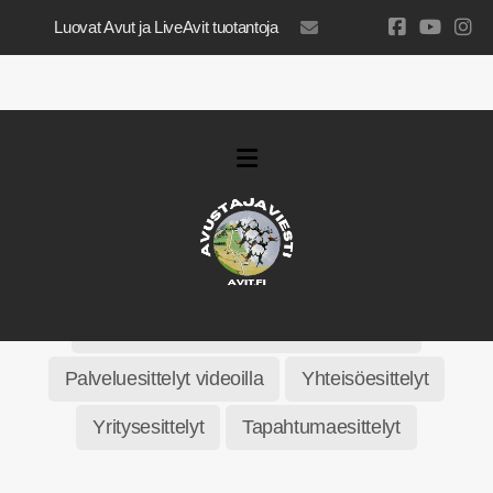
Luovat Avut ja LiveAvit tuotantoja
luovatavut@gmail.com
Tuote- ja apuväline-esittelyitä videoilla
Palveluesittelyt videoilla
Yhteisöesittelyt
Yritysesittelyt
Tapahtumaesittelyt