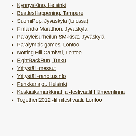
KynnysKino, Helsinki
BeatlesHappening, Tampere
SuomiPop, Jyväskylä (tulossa)
Finlandia Marathon, Jyväskylä
Parayleisurheilun SM-kisat, Jyväskylä
Paralympic games, Lontoo
Notting Hill Carnival, Lontoo
FightBackRun, Turku
Yritystä! -messut
Yritystä! -rahoitusinfo
Penkkariajot, Helsinki
Keskiaikamarkkinat ja -festivaalit Hämeenlinna
Together!2012 -filmifestivaali, Lontoo