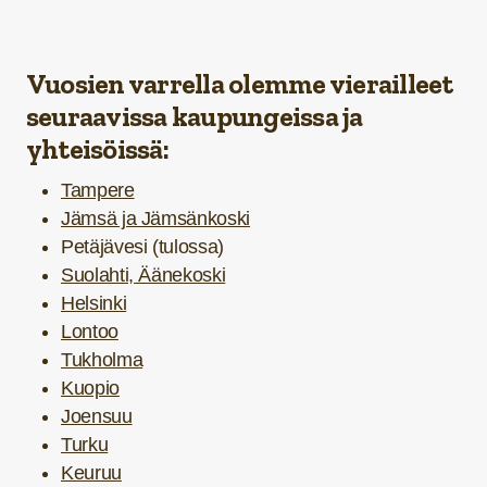
Vuosien varrella olemme vierailleet
seuraavissa kaupungeissa ja
yhteisöissä:
Tampere
Jämsä ja Jämsänkoski
Petäjävesi (tulossa)
Suolahti, Äänekoski
Helsinki
Lontoo
Tukholma
Kuopio
Joensuu
Turku
Keuruu