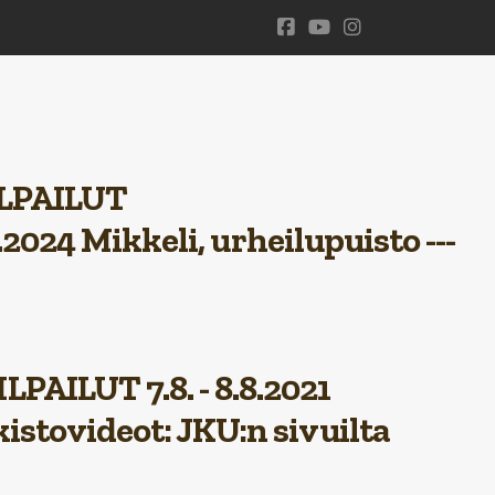
ILPAILUT
.2024 Mikkeli
, urheilupuisto ---
PAILUT 7.8. -
8.8.
2021
kistovideot
: JKU:n sivuilta