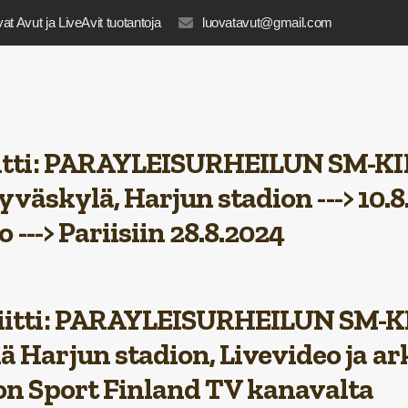
at Avut ja LiveAvit tuotantoja
luovatavut@gmail.com
tti
: PARAYLEISURHEILUN SM-K
 Jyväskylä
, Harjun stadion --->
10.8
o --->
Pariisiin 28.8.2024
itti
: PARAYLEISURHEILUN SM-KIL
ä Harjun stadion, Livevideo ja
ar
 on Sport Finland TV kanavalta