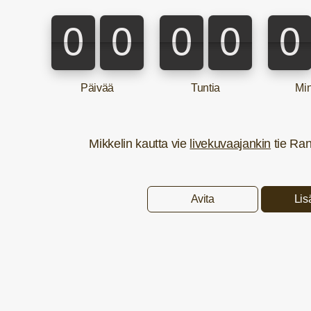
0
0
0
0
0
0
0
0
0
0
Päivää
Tuntia
Min
Mikkelin kautta vie
livekuvaajankin
tie Ran
Avita
Lis