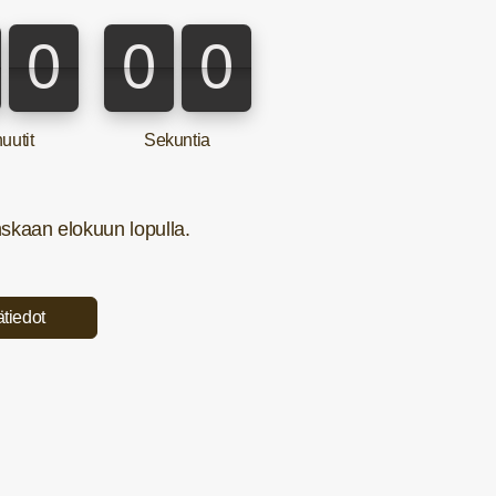
0
0
0
0
0
0
uutit
Sekuntia
skaan elokuun lopulla.
ätiedot