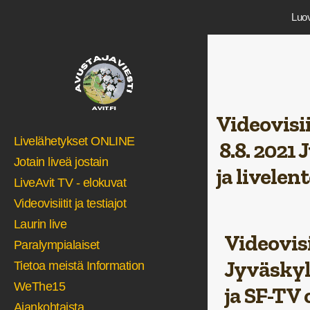
Luov
Videovisii
Livelähetykset ONLINE
8.8. 2021
Jotain liveä jostain
ja livelent
LiveAvit TV - elokuvat
Videovisiitit ja testiajot
Laurin live
Videovisi
Paralympialaiset
Jyväskyl
Tietoa meistä Information
WeThe15
ja SF-TV
Ajankohtaista