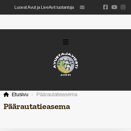
Luovat Avut ja LiveAvit tuotantoja
luovatavut@gmail.com
Etusivu
Päärautatieasema
Päärautatieasema