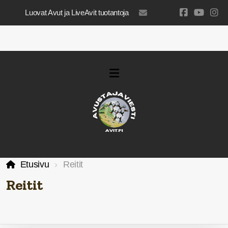
Luovat Avut ja LiveAvit tuotantoja
luovatavut@gmail.com
Etusivu
Reitit
Reitit