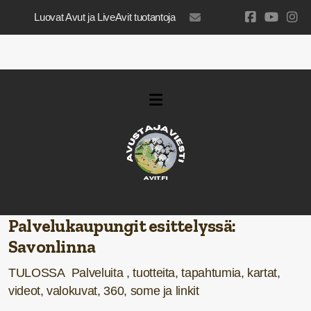
Luovat Avut ja LiveAvit tuotantoja
luovatavut@gmail.com
Palvelukaupungit esittelyssä:
Savonlinna
TULOSSA
Palveluita ,
tuotteita,
tapahtumia,
kartat,
videot,
valokuvat,
360,
some ja
linkit