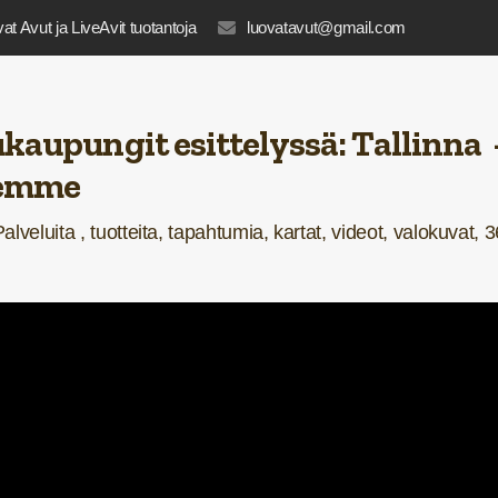
at Avut ja LiveAvit tuotantoja
luovatavut@gmail.com
ukaupungit esittelyssä:
Tallinna 
lemme
Palveluita ,
tuotteita,
tapahtumia,
kartat,
videot,
valokuvat,
3