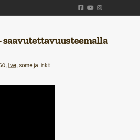
- saavutettavuusteemalla
60,
live,
some ja
linkit