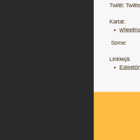
Twiitit: Twiit
Kartat:
wheelma
Some:
Linkkejä:
Esteetön