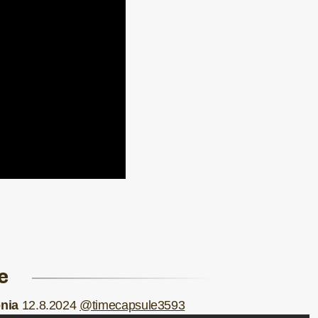
e
onia
12.8.2024
@timecapsule3593