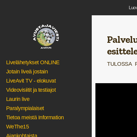
Luov
Palvel
esitte
Livelähetykset ONLINE
TULOSSA
Jotain liveä jostain
LiveAvit TV - elokuvat
Videovisiitit ja testiajot
Laurin live
Paralympialaiset
Tietoa meistä Information
WeThe15
Ajankohtaista